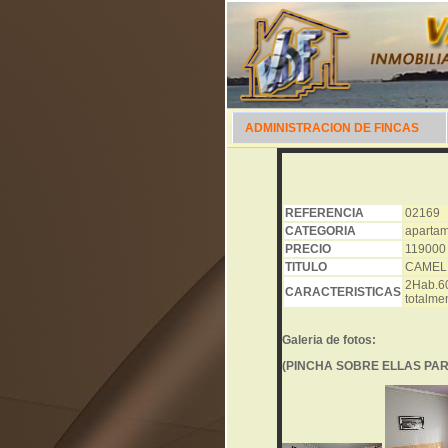
ADMINISTRACION DE FINCAS
REFERENCIA
02169
CATEGORIA
apartam
PRECIO
119000
TITULO
CAMEL
2Hab.60
CARACTERISTICAS
totalmen
Galeria de fotos:
(PINCHA SOBRE ELLAS PARA VE