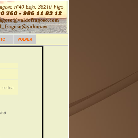
CTO
VOLVER
, cocina
oto)