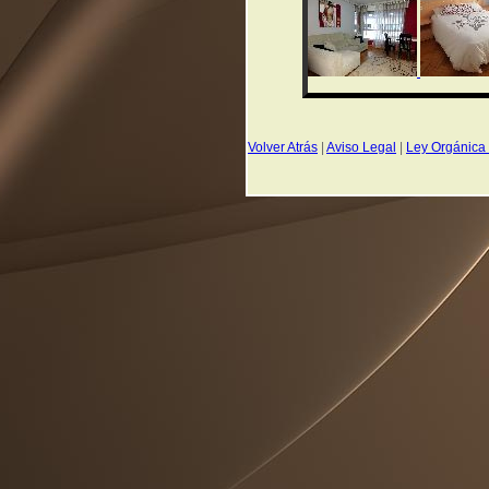
Volver Atrás
|
Aviso Legal
|
Ley Orgánica 